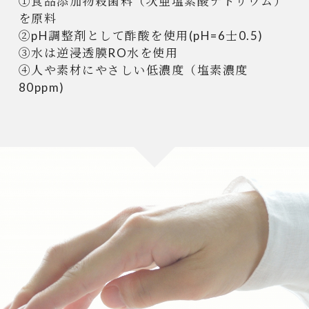
①食品添加物殺菌料（次亜塩素酸ナトリウム）
を原料
②pH調整剤として酢酸を使用(pH=6士0.5)
③水は逆浸透膜RO水を使用
④人や素材にやさしい低濃度（塩素濃度
80ppm)